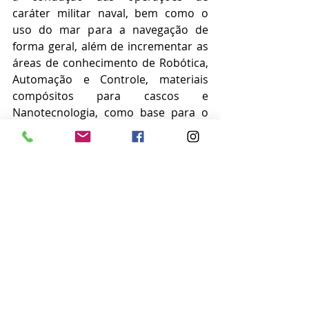
caráter militar naval, bem como o 
uso do mar para a navegação de 
forma geral, além de incrementar as 
áreas de conhecimento de Robótica, 
Automação e Controle, materiais 
compósitos para cascos e 
Nanotecnologia, como base para o 
desenvolvimento de sistemas não 
tripulados e de grupos de operações 
especiais e desativadores de 
artefatos explosivos. 
Notícias
Posts recentes
Ver tudo