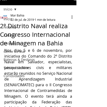
Início
Mar Bahia
Início
22 de jul. de 2019
1 min de leitura
2º Distrito Naval realiza
Notícias
Congresso Internacional
Colunas
de Minagem na Bahia
Entrevistas
Nos dias 5 e 6 de novembro, por 
Gente do Mar
iniciativa do Comando do 2º Distrito 
Roteiros & Destinos
Naval em Salvador, especialistas, 
pesquisadores civis e militares 
Sabores do Mar
estarão reunidos no Serviço Nacional 
Curiosidades
de Aprendizagem Industrial 
(SENAI/CIMATEC) para o II Congresso 
Internacional de Contramedidas de 
Minagem. O evento terá ainda a 
participação da Federação das 