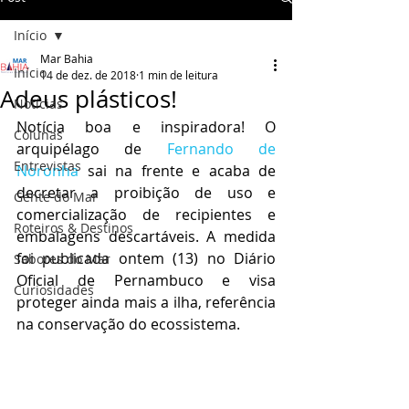
Início
Mar Bahia
Início
14 de dez. de 2018
1 min de leitura
Adeus plásticos!
Notícias
Notícia boa e inspiradora! O 
Colunas
arquipélago de
 Fernando de 
Entrevistas
Noronha
 sai na frente e acaba de 
decretar a proibição de uso e 
Gente do Mar
comercialização de recipientes e 
Roteiros & Destinos
embalagens descartáveis. A medida 
foi publicada ontem (13) no Diário 
Sabores do Mar
Oficial de Pernambuco e visa 
Curiosidades
proteger ainda mais a ilha, referência 
na conservação do ecossistema. 