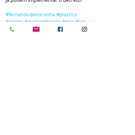
já podem implementar o decreto? 
#fernandodenoronha
#plastico
#plastic
#meioambiente
#mar
#sea
#conservacaoambiental
#marbahia
Notícias
Curiosidades
Posts recentes
Ver tudo