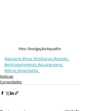
Foto: Divulgação/AquaRio
#aquario
#mar
#visitacao
#peixes
#entretenimento
#quarentena
#dicas
#marbahia
Notícias
Curiosidades