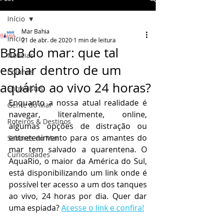
Início
Mar Bahia
Início
21 de abr. de 2020
1 min de leitura
BBB do mar: que tal
Notícias
espiar dentro de um
Colunas
aquário ao vivo 24 horas?
Entrevistas
Enquanto a nossa atual realidade é 
Gente do Mar
navegar, literalmente, online, 
Roteiros & Destinos
algumas opções de distração ou 
entretenimento para os amantes do 
Sabores do Mar
mar tem salvado a quarentena. O 
Curiosidades
AquaRio, o maior da América do Sul, 
está disponibilizando um link onde é 
possível ter acesso a um dos tanques 
ao vivo, 24 horas por dia. Quer dar 
uma espiada? 
Acesse o link e confira!