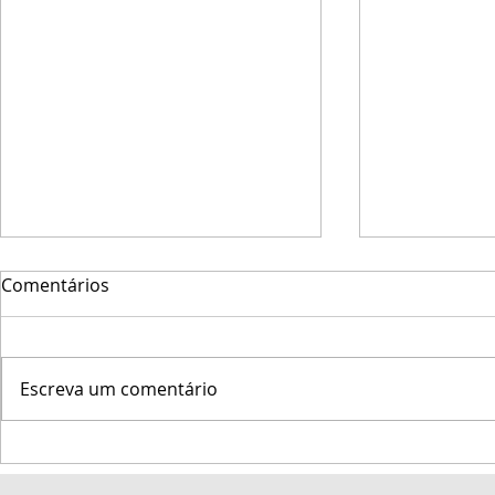
Comentários
Escreva um comentário
Marinha do Brasil promove
Veleiro Big
a 47ª Regata Marcílio Dias
Semana de 