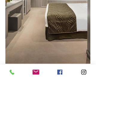
Fotos: Divulgação
#mscseaview
#msc
#cruzeiros
#codeba
#bahia
#turismo
#marbahia
Notícias
Curiosidades