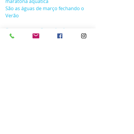
maratona aquática
São as águas de março fechando o 
Verão
#semanasanta
#cruzeirodapascoa
#pascoa
#cruzeiro
#aratuiateclube
#mutá
#jaguaripe
#baiadetodosossantos
#marbahia
Posts recentes
Ver tudo