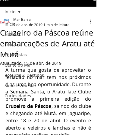
Início
Mar Bahia
Início
3 de abr. de 2019
1 min de leitura
Cruzeiro da Páscoa reúne
Notícias
embarcações de Aratu até
Colunas
Mutá
Entrevistas
Atualizado:
15 de abr. de 2019
Gente do Mar
A turma que gosta de aproveitar o 
Roteiros & Destinos
feriadão no mar tem nos próximos 
dias uma boa oportunidade. Durante 
Sabores do Mar
a Semana Santa, o Aratu Iate Clube 
Curiosidades
promove a primeira edição do 
Cruzeiro da Páscoa
, saindo do clube 
e chegando até Mutá, em Jaguaripe, 
entre 18 e 20 de abril. O evento é 
aberto a veleiros e lanchas e não é 