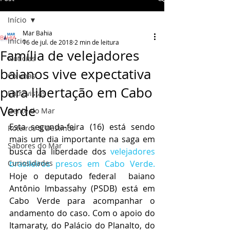
Início
Mar Bahia
Início
16 de jul. de 2018
2 min de leitura
Família de velejadores
Notícias
baianos vive expectativa
Colunas
para libertação em Cabo
Entrevistas
Verde
Gente do Mar
Esta segunda-feira (16) está sendo 
Roteiros & Destinos
mais um dia importante na saga em 
Sabores do Mar
busca da liberdade dos 
velejadores 
Curiosidades
brasileiros presos em Cabo Verde.
Hoje o deputado federal  baiano 
Antônio Imbassahy (PSDB) está em 
Cabo Verde para acompanhar o 
andamento do caso. Com o apoio do 
Itamaraty, do Palácio do Planalto, do 