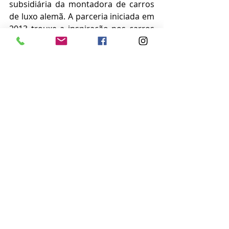
subsidiária da montadora de carros 
de luxo alemã. A parceria iniciada em 
2013 trouxe a inspiração nos carros 
esportivos e metodologia construtiva 
da montadora de carros para a 
produção de barcos da marca 
Focker.
#lanchas
#porsche
#focker
#feirao
#oportunidades
#negocios
#bahiamarina
#vendas
#navegacao
#carrosdeluxo
#marbahia
Notícias
Posts recentes
Ver tudo