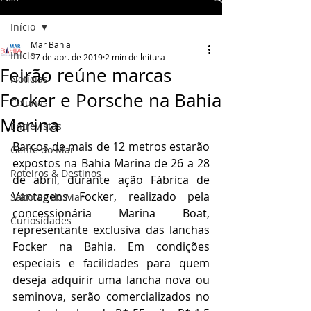
Início
Mar Bahia
Início
17 de abr. de 2019
2 min de leitura
Feirão reúne marcas
Notícias
Focker e Porsche na Bahia
Colunas
Marina
Entrevistas
Barcos de mais de 12 metros estarão 
Gente do Mar
expostos na Bahia Marina de 26 a 28 
Roteiros & Destinos
de abril, durante ação Fábrica de 
Vantagens Focker, realizado pela 
Sabores do Mar
concessionária Marina Boat, 
Curiosidades
representante exclusiva das lanchas 
Focker na Bahia. Em condições 
especiais e facilidades para quem 
deseja adquirir uma lancha nova ou 
seminova, serão comercializados no 