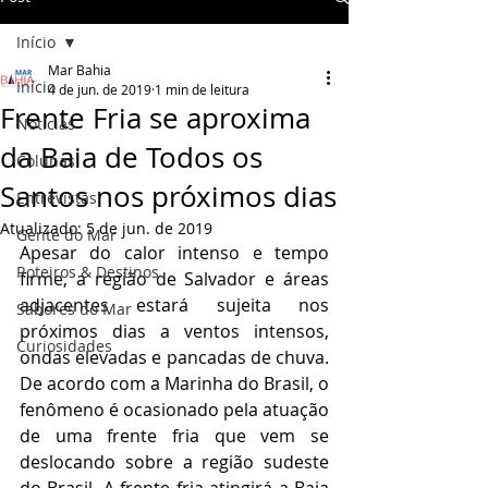
Início
Mar Bahia
Início
4 de jun. de 2019
1 min de leitura
Frente Fria se aproxima
Notícias
da Baia de Todos os
Colunas
Santos nos próximos dias
Entrevistas
Atualizado:
5 de jun. de 2019
Gente do Mar
Apesar do calor intenso e tempo 
Roteiros & Destinos
firme, a região de Salvador e áreas 
adjacentes estará sujeita nos 
Sabores do Mar
próximos dias a ventos intensos, 
Curiosidades
ondas elevadas e pancadas de chuva. 
De acordo com a Marinha do Brasil, o 
fenômeno é ocasionado pela atuação 
de uma frente fria que vem se 
deslocando sobre a região sudeste 