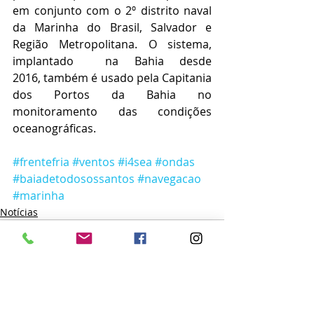
em conjunto com o 2º distrito naval 
da Marinha do Brasil, Salvador e 
Região Metropolitana. O sistema, 
implantado  na Bahia desde 
2016, também é usado pela Capitania 
dos Portos da Bahia no 
monitoramento das condições 
oceanográficas. 
#frentefria
#ventos
#i4sea
#ondas
#baiadetodosossantos
#navegacao
#marinha
Notícias
Posts recentes
Ver tudo