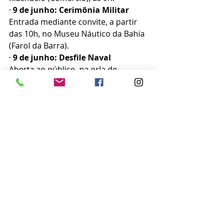
· 
9 de junho: Cerimônia Militar
Entrada mediante convite, a partir 
das 10h, no Museu Náutico da Bahia 
(Farol da Barra).
· 
9 de junho: Desfile Naval
Aberta ao público, na orla de 
Salvador (orla Barra - Ondina), a 
partir das 9h.
· 
9 de junho: Exposição Temática
Aberta ao público, no largo do Farol 
da Barra, das 9h às 17h30.
· 
16 de junho: 40ª Regata Marcílio 
Dias
Aberto para participantes na 
Capitania dos Portos da Bahia, a 
partir das 12h.
· 
17 de junho: 36ª Corrida Rústica 
Riachuelo