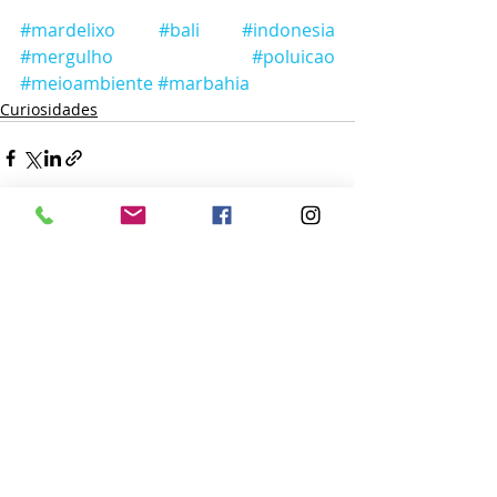
#mardelixo
#bali
#indonesia
#mergulho
#poluicao
#meioambiente
#marbahia
Curiosidades
Posts recentes
Ver tudo