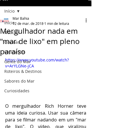
Início
Mar Bahia
Início
12 de mar. de 2018
1 min de leitura
Mergulhador nada em
Notícias
"mar de lixo" em pleno
Colunas
paraíso
Entrevistas
https://www.youtube.com/watch?
Gente do Mar
v=ArYLGNe-jCA
Roteiros & Destinos
Sabores do Mar
Curiosidades
O mergulhador Rich Horner teve 
uma ideia curiosa. Usar sua câmera 
para se filmar nadando em um "mar 
de lixo". O vídeo, que viralizou 