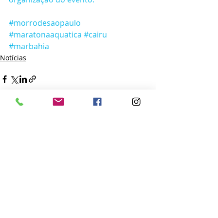
#morrodesaopaulo
#maratonaaquatica
#cairu
#marbahia
Notícias
Posts recentes
Ver tudo