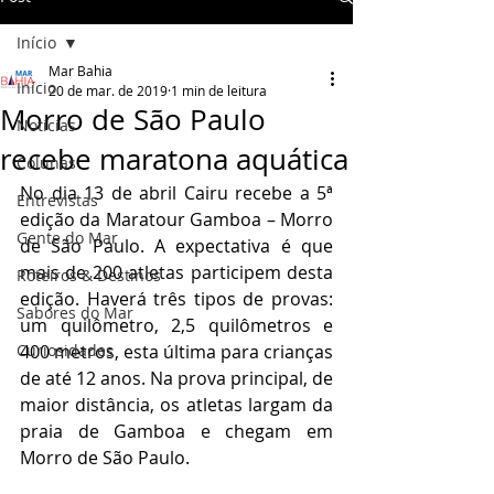
Início
Mar Bahia
Início
20 de mar. de 2019
1 min de leitura
Morro de São Paulo
Notícias
recebe maratona aquática
Colunas
No dia 13 de abril Cairu recebe a 5ª 
Entrevistas
edição da Maratour Gamboa – Morro 
Gente do Mar
de São Paulo. A expectativa é que 
mais de 200 atletas participem desta 
Roteiros & Destinos
edição. Haverá três tipos de provas: 
Sabores do Mar
um quilômetro, 2,5 quilômetros e 
Curiosidades
400 metros, esta última para crianças 
de até 12 anos. Na prova principal, de 
maior distância, os atletas largam da 
praia de Gamboa e chegam em 
Morro de São Paulo.