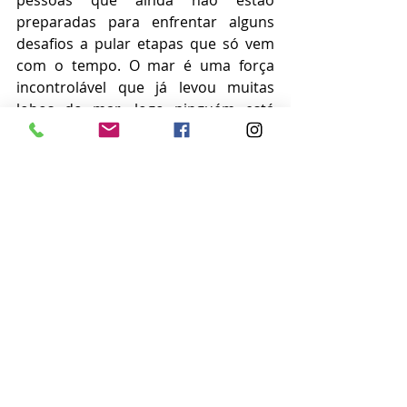
preparadas para enfrentar alguns 
desafios a pular etapas que só vem 
com o tempo. O mar é uma força 
incontrolável que já levou muitas 
lobos do mar, logo ninguém está 
livre de passar por uma situação 
trágica  apesar de seu conhecimento, 
cuidado e experiência. O que é triste 
é ter a certeza que alguns estão 
“abrindo a jaula de um leão achando 
que é um gato de estimação”.
Então, a nossa dica é prudência. 
Estude, aprenda, não tenha 
vergonha de perguntar e seja um 
navegador consciente de seus 
sonhos. Nós do Mar Bahia somos 
doidos para sempre compartilhar 