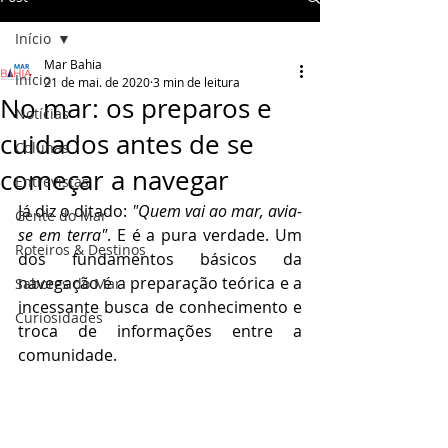
Início
Mar Bahia
Início
21 de mai. de 2020
3 min de leitura
No mar: os preparos e
Notícias
cuidados antes de se
Colunas
começar a navegar
Entrevistas
Já diz o ditado: 
"Quem vai ao mar, avia-
Gente do Mar
se em terra"
. E é a pura verdade. Um 
Roteiros & Destinos
dos fundamentos básicos da 
navegação é a preparação teórica e a 
Sabores do Mar
incessante busca de conhecimento e 
Curiosidades
troca de informações entre a 
comunidade. 