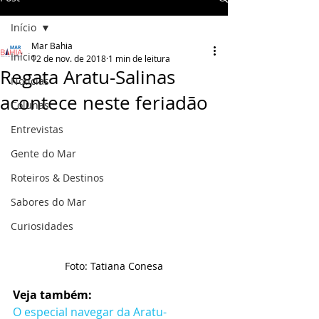
Início
Mar Bahia
Início
12 de nov. de 2018
1 min de leitura
Regata Aratu-Salinas
Notícias
acontece neste feriadão
Colunas
Entrevistas
Gente do Mar
Roteiros & Destinos
Sabores do Mar
Curiosidades
Foto: Tatiana Conesa
Veja também:
O especial navegar da Aratu-