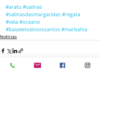
#aratu
#salinas
#salinasdasmargaridas
#regata
#vela
#oceano
#baiadetodosossantos
#marbahia
Notícias
Posts recentes
Ver tudo