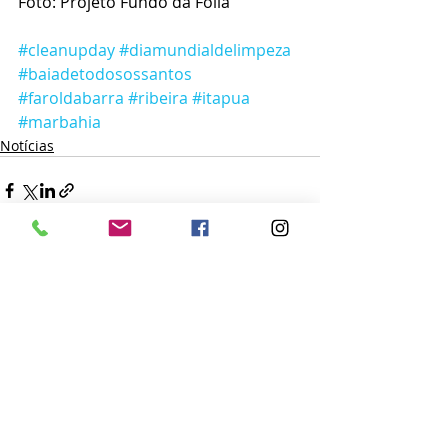
Foto: Projeto Fundo da Folia
#cleanupday
#diamundialdelimpeza
#baiadetodosossantos
#faroldabarra
#ribeira
#itapua
#marbahia
Notícias
Posts recentes
Ver tudo