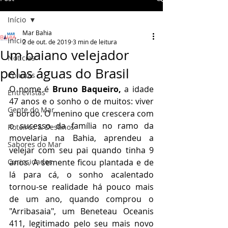
Início
Mar Bahia
Início
2 de out. de 2019
3 min de leitura
Um baiano velejador
Notícias
pelas águas do Brasil
Colunas
O nome é 
Bruno Baqueiro,
 a idade 
Entrevistas
47 anos e o sonho o de muitos: viver 
Gente do Mar
a bordo. O menino que crescera com 
o sucesso da família no ramo da 
Roteiros & Destinos
movelaria na Bahia, aprendeu a 
Sabores do Mar
velejar com seu pai quando tinha 9 
Curiosidades
anos. A semente ficou plantada e de 
lá para cá, o sonho acalentado 
tornou-se realidade há pouco mais 
de um ano, quando comprou o 
"Arribasaia", um Beneteau Oceanis 
411, legitimado pelo seu mais novo 