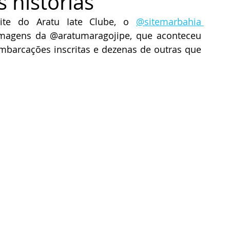
 histórias
te do Aratu Iate Clube, o 
@sitemarbahia 
magens da @aratumaragojipe, que aconteceu 
mbarcações inscritas e dezenas de outras que 