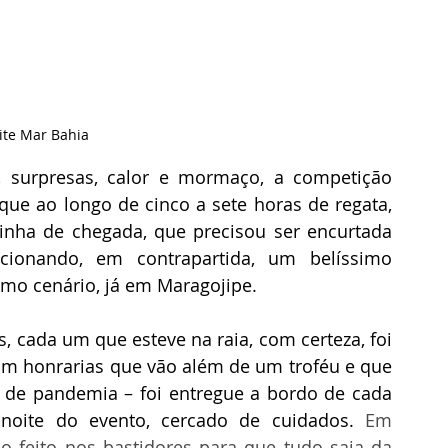
Site Mar Bahia
, surpresas, calor e mormaço, a competição 
 que ao longo de cinco a sete horas de regata, 
nha de chegada, que precisou ser encurtada 
cionando, em contrapartida, um belíssimo 
omo cenário, já em Maragojipe.
, cada um que esteve na raia, com certeza, foi 
 honrarias que vão além de um troféu e que 
o de pandemia – foi entregue a bordo de cada 
noite do evento, cercado de cuidados. 
Em 
 feito nos bastidores para que tudo saia da 