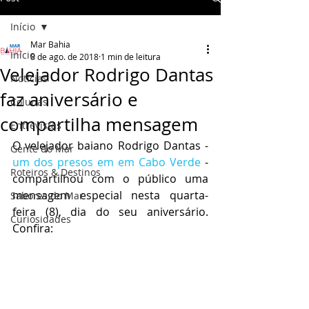
Início
Mar Bahia
Início
8 de ago. de 2018
1 min de leitura
Velejador Rodrigo Dantas
Notícias
faz aniversário e
Colunas
compartilha mensagem
Entrevistas
O velejador baiano Rodrigo Dantas - 
Gente do Mar
um dos presos em em Cabo Verde 
- 
Roteiros & Destinos
compartilhou com o público uma 
mensagem especial nesta quarta-
Sabores do Mar
feira (8), dia do seu aniversário. 
Curiosidades
Confira: