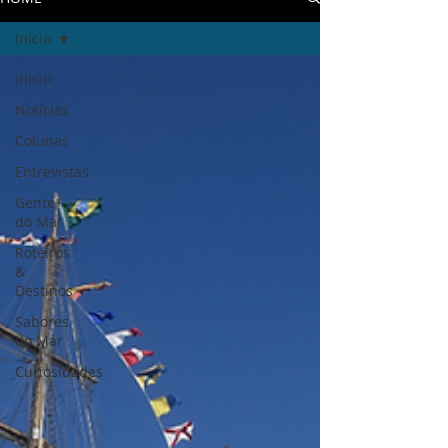
Início
Início
Notícias
Colunas
Entrevistas
Gente
do Mar
Roteiros
&
Destinos
Sabores
do Mar
Curiosidades