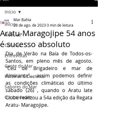
Início
Mar Bahia
Início
28 de ago. de 2023
3 min de leitura
Aratu-Maragojipe 54 anos
Notícias
é sucesso absoluto
Colunas
Dia de Verão na Baía de Todos-os-
Entrevistas
Santos, em pleno mês de agosto. 
Gente do Mar
"Céu de Brigadeiro e mar de 
Almirante"... assim podemos definir 
Roteiros & Destinos
as condições climáticas do último 
Sabores do Mar
sábado (26) , quando o Aratu Iate 
Curiosidades
Clube realizou a 54a edição da Regata 
Aratu- Maragojipe.