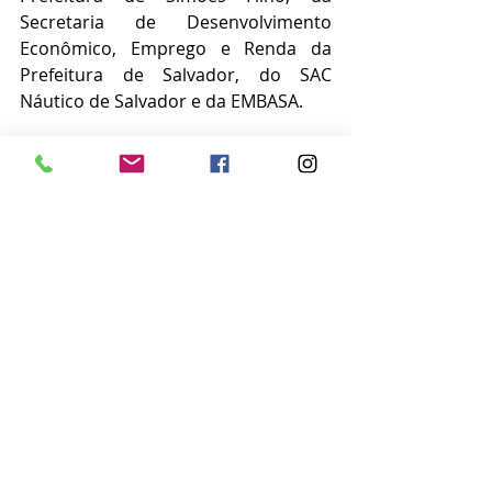
Secretaria de Desenvolvimento 
Econômico, Emprego e Renda da 
Prefeitura de Salvador, do SAC 
Náutico de Salvador e da EMBASA.
Conta com o patrocínio da SOCICAM 
Náutica e Turismo, B1 Tintas, 
Dismarmogran Mármores e Granitos 
e da MI Marine Assistência autorizada 
Marine Express.
Especial apoio da Prefeitura de 
Maragojipe, do ICMBio, da Reserva 
Extrativista Marinha da Baía do 
Iguape e da Associação de Saveiros 
Vela de Içar da Bahia.
Apoio Institucional da Marinha do 