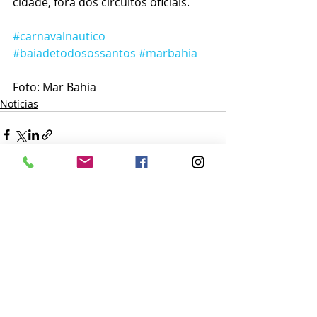
cidade, fora dos circuitos oficiais.
#carnavalnautico
#baiadetodosossantos
#marbahia
Foto: Mar Bahia
Notícias
Posts recentes
Ver tudo