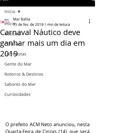
Início
Mar Bahia
Início
15 de fev. de 2018
1 min de leitura
Carnaval Náutico deve
Notícias
ganhar mais um dia em
Colunas
2019
Entrevistas
Gente do Mar
Roteiros & Destinos
Sabores do Mar
Curiosidades
O prefeito ACM Neto anunciou, nesta 
Quarta-Feira de Cinzas (14), que será 