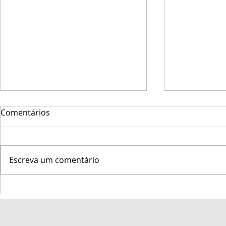
Comentários
Escreva um comentário
Marinha do Brasil promove
Veleiro Big
a 47ª Regata Marcílio Dias
Semana de 
na Baía de Todos-os-Santos
entre os 10