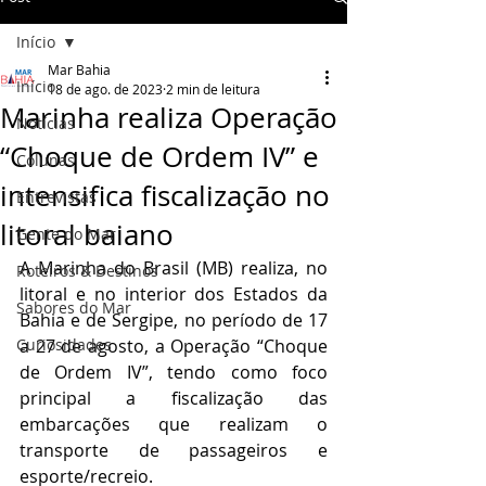
Início
Mar Bahia
Início
18 de ago. de 2023
2 min de leitura
Marinha realiza Operação
Notícias
“Choque de Ordem IV” e
Colunas
intensifica fiscalização no
Entrevistas
litoral baiano
Gente do Mar
A Marinha do Brasil (MB) realiza, no 
Roteiros & Destinos
litoral e no interior dos Estados da 
Sabores do Mar
Bahia e de Sergipe, no período de 17 
Curiosidades
a 27 de agosto, a Operação “Choque 
de Ordem IV”, tendo como foco 
principal a fiscalização das 
embarcações que realizam o 
transporte de passageiros e 
esporte/recreio.