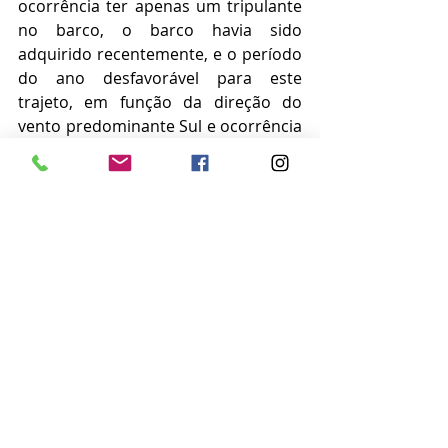
ocorrência ter apenas um tripulante 
no barco, o barco havia sido 
adquirido recentemente, e o período 
do ano desfavorável para este 
trajeto, em função da direção do 
vento predominante Sul e ocorrência 
de frentes frias, podem indicar uma 
menor experiência do comandante 
neste tipo de navegação.
Em resumo, para travessias mais 
longas, é recomendável revisar a 
mastreação e velas do barco com 
bastante critério, ter o motor 
revisado, confiável e quantidade de 
combustível que lhe dê autonomia 
para chegar a costa, caso ocorra 
qualquer problema associado às 
velas ou mastro, dispor de sistemas 