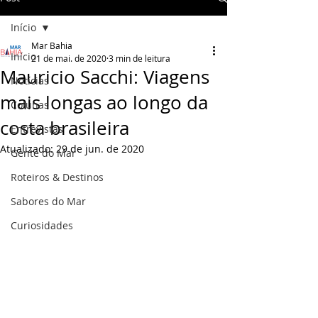
Início
Mar Bahia
Início
21 de mai. de 2020
3 min de leitura
Mauricio Sacchi: Viagens
Notícias
mais longas ao longo da
Colunas
costa brasileira
Entrevistas
Atualizado:
29 de jun. de 2020
Gente do Mar
Roteiros & Destinos
Sabores do Mar
Curiosidades