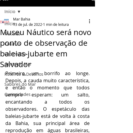
Início
Mar Bahia
Início
13 de jul. de 2022
1 min de leitura
Museu Náutico será novo
Notícias
ponto de observação de
Colunas
baleias-jubarte em
Entrevistas
Salvador
Gente do Mar
Primeiro, um borrifo ao longe. 
Roteiros & Destinos
Depois, a cauda muito característica, 
Sabores do Mar
e então o momento que todos 
Curiosidades
sempre esperam: um salto, 
encantando a todos os 
observadores. O espetáculo das 
baleias-jubarte está de volta à costa 
da Bahia, sua principal área de 
reprodução em águas brasileiras, 