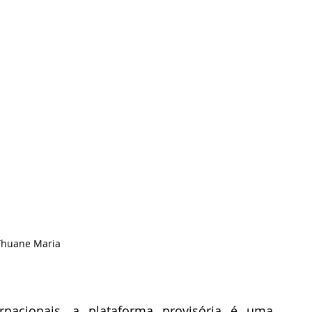
 Thuane Maria
rnacionais, a plataforma provisória é uma 