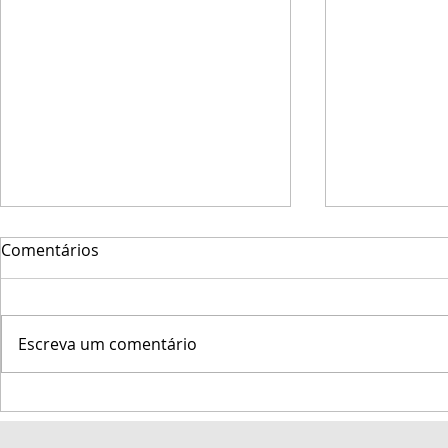
Comentários
Escreva um comentário
Marinha do Brasil promove
Veleiro Big
a 47ª Regata Marcílio Dias
Semana de 