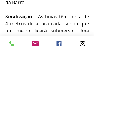
da Barra.
Sinalização –
 As boias têm cerca de 
4 metros de altura cada, sendo que 
um metro ficará submerso. Uma 
lanterna de alcance de 2 milhas 
náuticas, que equivale a 3,7 km, 
também serão instaladas em cada 
equipamento. Além disso, será 
adotada, para cada um das seis 
boias, uma poita (âncora de 
concreto) de 2.200 kg e correntes de 
aço de 25,4 mm de diâmetro, capazes 
de manter o sinalizador seguro e 
ancorado no mar a uma 
profundidade entre 5 e 16 metros.
Notícias