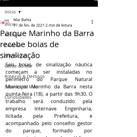
Início
Mar Bahia
Início
17 de fev. de 2021
2 min de leitura
Parque Marinho da Barra
Notícias
recebe boias de
Colunas
sinalização
Entrevistas
Seis boias de sinalização náutica 
Gente do Mar
começam a ser instaladas no 
Roteiros & Destinos
perímetro do Parque Natural 
Municipal Marinho da Barra nesta 
Sabores do Mar
quinta-feira (18), a partir das 9h30. O 
Curiosidades
trabalho será conduzido pela 
empresa Internave Engenharia, 
licitada pela Prefeitura, e 
acompanhado pelo conselho gestor 
do parque, formado por 