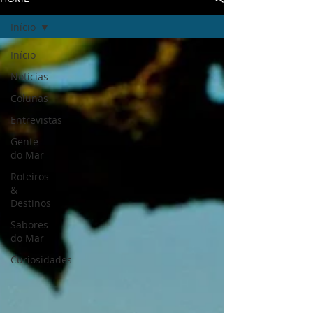
Início
Início
Notícias
Colunas
Entrevistas
Gente
do Mar
Roteiros
&
Destinos
Sabores
do Mar
Curiosidades