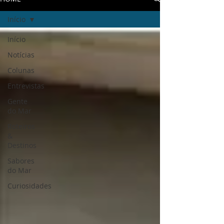
Início
Início
Notícias
Colunas
Entrevistas
Gente
do Mar
Roteiros
&
Destinos
Sabores
do Mar
Curiosidades