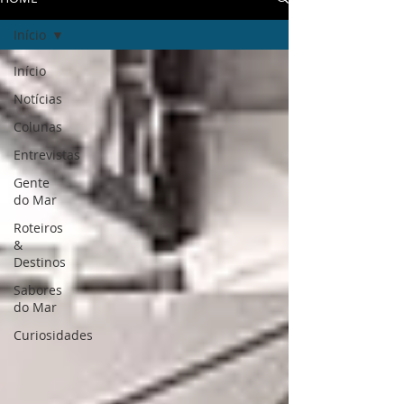
Início
Início
Notícias
Colunas
Entrevistas
Gente
do Mar
Roteiros
&
Destinos
Sabores
do Mar
Curiosidades