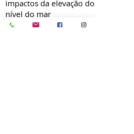
trabalho para estudar
impactos da elevação do
nível do mar
Salvador vai ganhar um grupo de trabalho
para monitoramento e implementação de
ações relacionadas à elevação do nível do
mar na capital...