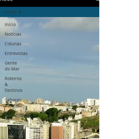
Início
Início
Notícias
Colunas
Entrevistas
Gente
do Mar
Roteiros
&
Destinos
Sabores
do Mar
Curiosidades