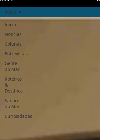
Início
Início
Notícias
Colunas
Entrevistas
Gente
do Mar
Roteiros
&
Destinos
Sabores
do Mar
Curiosidades