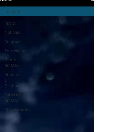
Início
Início
Notícias
Colunas
Entrevistas
Gente
do Mar
Roteiros
&
Destinos
Sabores
do Mar
Curiosidades