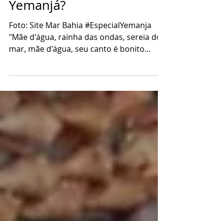
O que você vai oferecer a
Yemanjá?
Foto: Site Mar Bahia #EspecialYemanja
"Mãe d'água, rainha das ondas, sereia do
mar, mãe d'água, seu canto é bonito
quando tem luar; como é lindo o canto de
Iemanjá, faz até o pescador chorar..." A
música que embala tantas homenagens à
Rainha do Mar é também um singelo e
poderoso presente a Yemanjá no dia 2 de
Fevereiro. Pelo menos para muitos
seguidores do candomblé, como inovou
há alguns anos a ialorixá Mãe Stela de
Oxossi, morta em 2019. "Meus filhos são
orientados a ofere