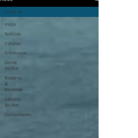
Início
Início
Notícias
Colunas
Entrevistas
Gente
do Mar
Roteiros
&
Destinos
Sabores
do Mar
Curiosidades