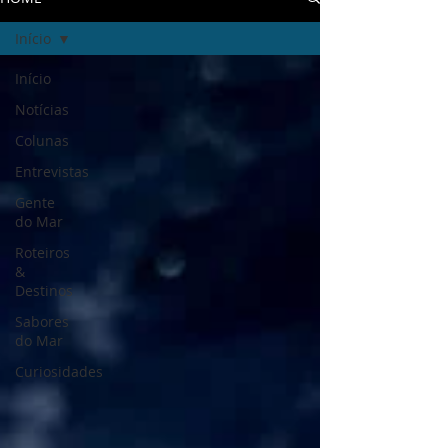
Início
Início
Notícias
Colunas
Entrevistas
Gente
do Mar
Roteiros
&
Destinos
Sabores
do Mar
Curiosidades