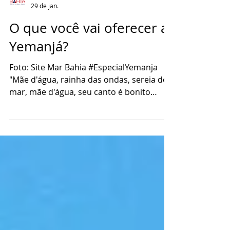
Mar Bahia
29 de jan.
O que você vai oferecer a
Yemanjá?
Foto: Site Mar Bahia #EspecialYemanja
"Mãe d'água, rainha das ondas, sereia do
mar, mãe d'água, seu canto é bonito
quando tem luar; como é lindo o canto de
Iemanjá, faz até o pescador chorar..." A
música que embala tantas homenagens à
Rainha do Mar é também um singelo e
poderoso presente a Yemanjá no dia 2 de
Fevereiro. Pelo menos para muitos
seguidores do candomblé, como inovou
há alguns anos a ialorixá Mãe Stela de
Oxossi, morta em 2019. "Meus filhos são