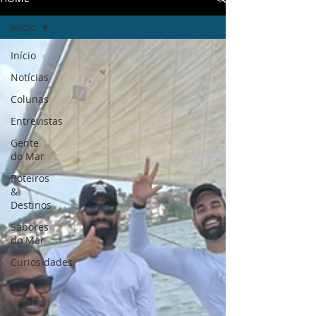
Início
Início
Notícias
Colunas
Entrevistas
Gente
do Mar
Roteiros
&
Destinos
Sabores
do Mar
Curiosidades