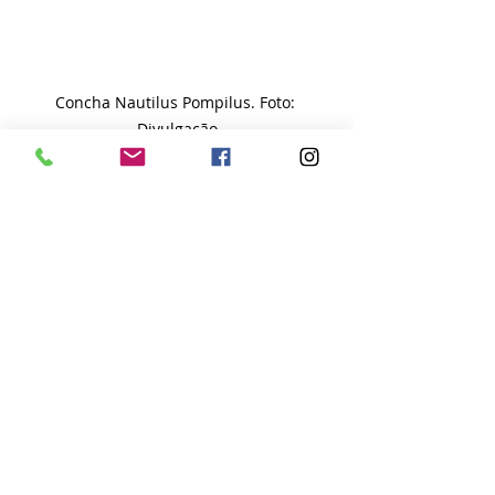
Concha Nautilus Pompilus. Foto: 
Divulgação
"As conchas são como parte de mim; 
cada uma tem uma peculiaridade 
diferente e única. Uma das mais 
famosas e mais bonitas é a 
Nautilus Pompilius, hoje protegida 
pela Convenção de Washington. 
Somente pode ser adquirida ou 
comprada com uma permissão 
especial. As conchas me ensinaram 
que a vida é um dom, um dom da 
natureza, um dom que vem do mar", 
declara. 