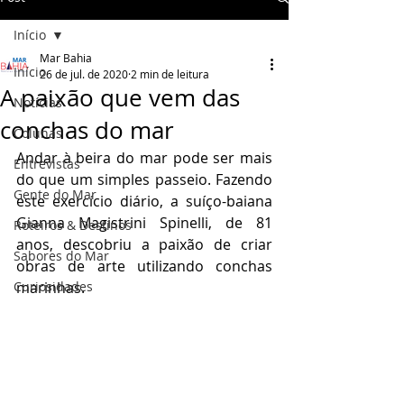
Início
Mar Bahia
Início
26 de jul. de 2020
2 min de leitura
A paixão que vem das
Notícias
conchas do mar
Colunas
Andar à beira do mar pode ser mais 
Entrevistas
do que um simples passeio. Fazendo 
Gente do Mar
este exercício diário, a suíço-baiana 
Gianna Magistrini Spinelli, de 81 
Roteiros & Destinos
anos, descobriu a paixão de criar 
Sabores do Mar
obras de arte utilizando conchas 
Curiosidades
marinhas. 