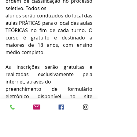
ordem de classificação no processo 
seletivo. Todos os
alunos serão conduzidos do local das 
aulas PRÁTICAS para o local das aulas 
TEÓRICAS no fim de cada turno. O 
curso é gratuito e destinado a 
maiores de 18 anos, com ensino 
médio completo.
As inscrições serão gratuitas e 
realizadas exclusivamente pela 
internet, através do
preenchimento de formulário 
eletrônico disponível no site 
bastosmf.com/eee, no período de 
18/05/2026 à 19/07/2026. Todas as 
informações podem ser acessadas 
no 
https://www.bastosmf.com/eee
. 