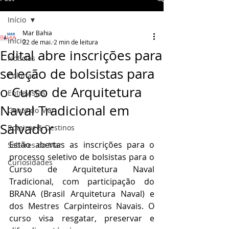
Início
Mar Bahia
Início
22 de mai.
2 min de leitura
Edital abre inscrições para
Notícias
seleção de bolsistas para
Colunas
o Curso de Arquitetura
Entrevistas
Naval Tradicional em
Gente do Mar
Salvador
Roteiros & Destinos
Estão abertas as inscrições para o 
Sabores do Mar
processo seletivo de bolsistas para o 
Curiosidades
Curso de Arquitetura Naval 
Tradicional, com participação do 
BRANA (Brasil Arquitetura Naval) e 
dos Mestres Carpinteiros Navais. O 
curso visa resgatar, preservar e 