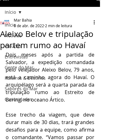
Início
Mar Bahia
Início
6 de abr. de 2022
2 min de leitura
Aleixo Belov e tripulação
Notícias
partem rumo ao Havaí
Colunas
Dois meses após a partida de 
Entrevistas
Salvador, a expedição comandada 
Gente do Mar
pelo velejador Aleixo Belov, 79 anos, 
está a caminho agora do Havaí. O 
Roteiros & Destinos
arquipélago será a quarta parada da 
Sabores do Mar
tripulação rumo ao Estreito de 
Curiosidades
Bering, no oceano Ártico.
Esse trecho da viagem, que deve 
durar mais de 30 dias, trará grandes 
desafios para a equipe, como afirma 
o comandante. “Vamos passar por 