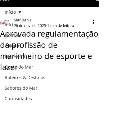
Início
Mar Bahia
Início
26 de nov. de 2025
1 min de leitura
Aprovada regulamentação
Notícias
da profissão de
Colunas
marinheiro de esporte e
Entrevistas
lazer
Gente do Mar
Roteiros & Destinos
Sabores do Mar
Curiosidades