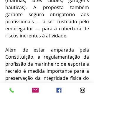
(marinas, iates clubes, garagens 
náuticas). A proposta também 
garante seguro obrigatório aos 
profissionais — a ser custeado pelo 
empregador — para a cobertura de 
riscos inerentes à atividade.
Além de estar amparada pela 
Constituição, a regulamentação da 
profissão de marinheiro de esporte e 
recreio é medida importante para a 
preservação da integridade física do 
trabalhador, do dono da embarcação 
e das pessoas que se encontram nas 
proximidades desse meio de 
transporte, observou a relatora.
As informações são da Agência Senado
Notícias