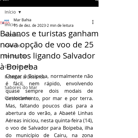
Início
Mar Bahia
Início
15 de dez. de 2023
2 min de leitura
Baianos e turistas ganham
Notícias
nova opção de voo de 25
Colunas
minutos ligando Salvador
Entrevistas
à Boipeba
Gente do Mar
Chegar à Boipeba, normalmente não 
Roteiros & Destinos
é fácil, nem rápido, envolvendo 
Sabores do Mar
quase sempre dois modais de 
Curiosidades
deslocamento, por mar e por terra. 
Mas, faltando poucos dias para a 
abertura do verão, a Abaeté Linhas 
Aéreas iniciou, nesta quinta-feira (14), 
o voo de Salvador para Boipeba, ilha 
do município de Cairu, na zona 