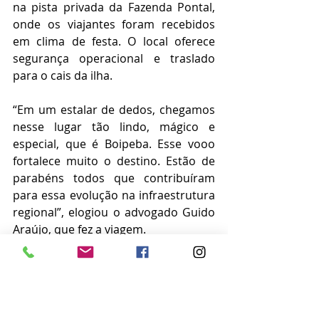
na pista privada da Fazenda Pontal, 
onde os viajantes foram recebidos 
em clima de festa. O local oferece 
segurança operacional e traslado 
para o cais da ilha. 
“Em um estalar de dedos, chegamos 
nesse lugar tão lindo, mágico e 
especial, que é Boipeba. Esse vooo 
fortalece muito o destino. Estão de 
parabéns todos que contribuíram 
para essa evolução na infraestrutura 
regional”, elogiou o advogado Guido 
Araújo, que fez a viagem. 
Os voos são oferecidos duas vezes 
por semana (segundas e quintas), 
com saídas de Salvador às 15h10; e 
retorno de Boipeba às 16h20 