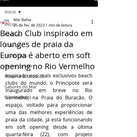
Início
Mar Bahia
Início
25 de fev. de 2023
1 min de leitura
Beach Club inspirado em
Notícias
lounges de praia da
Colunas
Europa é aberto em soft
Entrevistas
opening no Rio Vermelho
Gente do Mar
Inspirado nos mais exclusivos beach 
Roteiros & Destinos
clubs do mundo, o Principote será 
Sabores do Mar
inaugurado em breve no Rio 
Curiosidades
Vermelho, na Praia do Buracão. O 
espaço, voltado para proporcionar 
uma das melhores experiências de 
praia da cidade, já está funcionando 
em soft opening desde a última 
quarta-feira (22), com projeto 