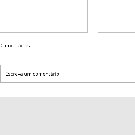
Comentários
Escreva um comentário
Marinha do Brasil promove
Veleiro Big
a 47ª Regata Marcílio Dias
Semana de 
na Baía de Todos-os-Santos
entre os 10
classes