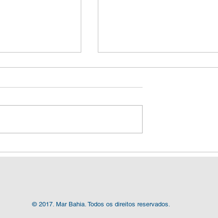
a encerra
Série Diálogos
Vela de Ilhabela
Ecossistêmicos, com o te
 melhores da
"O Oceano Fala. E Ele Que
Te Ouvir" acontece em
Salvador
© 2017. Mar Bahia. Todos os direitos reservados.