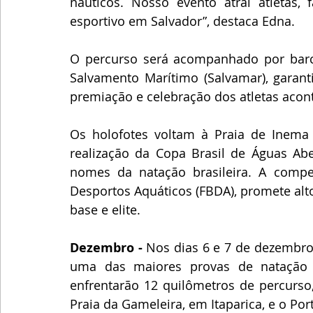
náuticos. Nosso evento atrai atletas, f
esportivo em Salvador”, destaca Edna.
O percurso será acompanhado por barc
Salvamento Marítimo (Salvamar), garanti
premiação e celebração dos atletas aco
Os holofotes voltam à Praia de Inema 
realização da Copa Brasil de Águas Aber
nomes da natação brasileira. A compet
Desportos Aquáticos (FBDA), promete alto
base e elite.
Dezembro -
 Nos dias 6 e 7 de dezembro, 
uma das maiores provas de natação 
enfrentarão 12 quilômetros de percurso,
Praia da Gameleira, em Itaparica, e o Por