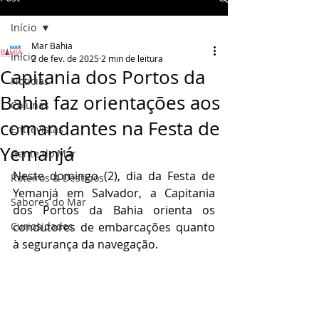
Início
Mar Bahia
Início
2 de fev. de 2025
2 min de leitura
Capitania dos Portos da
Notícias
Bahia faz orientações aos
Colunas
comandantes na Festa de
Entrevistas
Yemanjá
Gente do Mar
Neste domingo (2), dia da Festa de 
Roteiros & Destinos
Yemanjá em Salvador, a Capitania 
Sabores do Mar
dos Portos da Bahia orienta os 
Curiosidades
condutores de embarcações quanto 
à segurança da navegação.