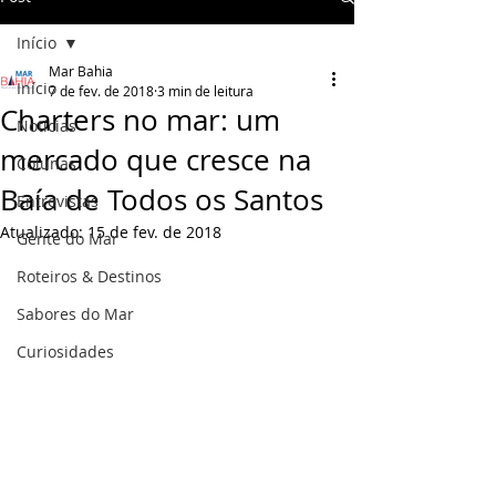
Início
Mar Bahia
Início
7 de fev. de 2018
3 min de leitura
Charters no mar: um
Notícias
mercado que cresce na
Colunas
Baía de Todos os Santos
Entrevistas
Atualizado:
15 de fev. de 2018
Gente do Mar
Roteiros & Destinos
Sabores do Mar
Curiosidades