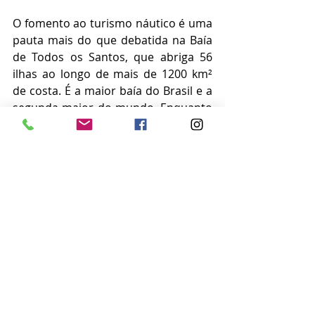
O fomento ao turismo náutico é uma 
pauta mais do que debatida na Baía 
de Todos os Santos, que abriga 56 
ilhas ao longo de mais de 1200 km² 
de costa. É a maior baía do Brasil e a 
segunda maior do mundo. Enquanto 
políticas efetivas de desenvolvimento 
não são consolidadas para a 
exploração desse vasto potencial, 
outros incrementos de negócios vão 
surgindo com maior força. O charter 
é um deles, mais voltado para 
iniciativas privadas, tanto amadoras, 
quanto profissionais. Fato é que em 
boa parte das marinas, tem sido 
mais fácil encontrar quem se habilite 
a alugar suas embarcações e 
serviços. 