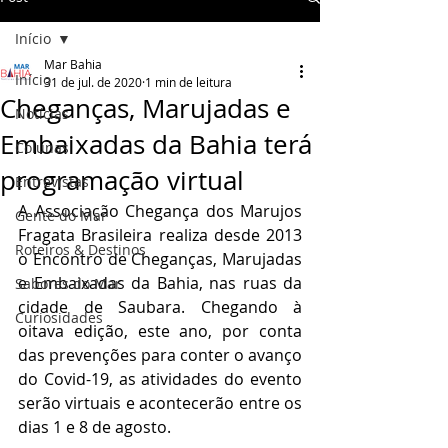
Início
Mar Bahia
Início
31 de jul. de 2020
1 min de leitura
Cheganças, Marujadas e
Notícias
Embaixadas da Bahia terá
Colunas
programação virtual
Entrevistas
A Associação Chegança dos Marujos 
Gente do Mar
Fragata Brasileira realiza desde 2013 
Roteiros & Destinos
o Encontro de Cheganças, Marujadas 
e Embaixadas da Bahia, nas ruas da 
Sabores do Mar
cidade de Saubara. Chegando à 
Curiosidades
oitava edição, este ano, por conta 
das prevenções para conter o avanço 
do Covid-19, as atividades do evento 
serão virtuais e acontecerão entre os 
dias 1 e 8 de agosto. 