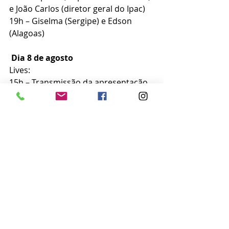
e João Carlos (diretor geral do Ipac)
19h – Giselma (Sergipe) e Edson 
(Alagoas)
Dia 8 de agosto
Lives:
15h – Transmissão da apresentação 
da Embaixada de Caravelas
Lives:
18h – Mestra Bete e Mestre Robson 
(Arembepe)
19h – Mestre Paulo (Curaçá) e 
Mestre Zé Roberto (Cairu)
#cultura
#chegancas
#marujadas
#manifestacoesculturais
#saubara
#reconcavobaiano
#baiadetodososantos
#marbahia