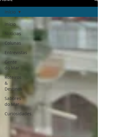
Início
Início
Notícias
Colunas
Entrevistas
Gente
do Mar
Roteiros
&
Destinos
Sabores
do Mar
Curiosidades