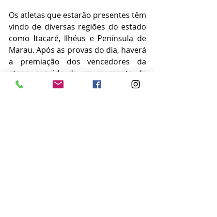
Os atletas que estarão presentes têm 
vindo de diversas regiões do estado 
como Itacaré, Ilhéus e Península de 
Marau. Após as provas do dia, haverá 
a premiação dos vencedores da 
etapa, seguido de um momento de 
confraternização no domingo, com o 
objetivo de integrar os atletas, 
apoiadores e convidados. 
Posts recentes
Ver tudo