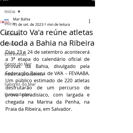
Início
Mar Bahia
Início
15 de set. de 2023
1 min de leitura
Circuito Va'a reúne atletas
Notícias
de toda a Bahia na Ribeira
Colunas
Dias 23 e 24 de setembro acontecerá 
Entrevistas
a 3ª etapa do calendário oficial de 
Gente do Mar
provas da Bahia, divulgado pela 
Federação Baiana de VA’A – FEVAABA. 
Roteiros & Destinos
Um público estimado de 220 atletas 
Sabores do Mar
desfrutarão de um percurso de 
Curiosidades
prova paradisíaco, com largada e 
chegada na Marina da Penha, na 
Praia da Ribeira, em Salvador.