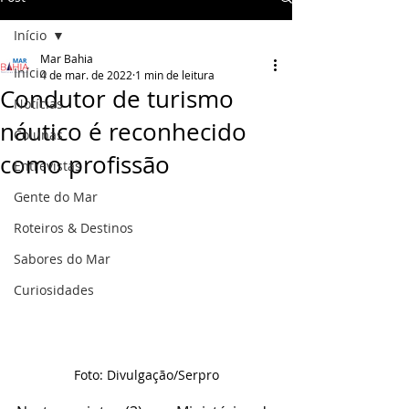
Início
Mar Bahia
Início
4 de mar. de 2022
1 min de leitura
Condutor de turismo
Notícias
náutico é reconhecido
Colunas
como profissão
Entrevistas
Gente do Mar
Roteiros & Destinos
Sabores do Mar
Curiosidades
Foto: Divulgação/Serpro