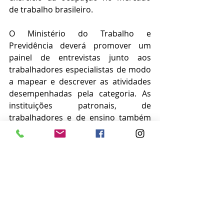
de trabalho brasileiro.
O Ministério do Trabalho e 
Previdência deverá promover um 
painel de entrevistas junto aos 
trabalhadores especialistas de modo 
a mapear e descrever as atividades 
desempenhadas pela categoria. As 
instituições patronais, de 
trabalhadores e de ensino também 
serão chamadas para aprimorar as 
descrições realizadas. O final do 
processo resultará em um código 
definitivo para identificação dos 
condutores de turismo náutico.
Notícias